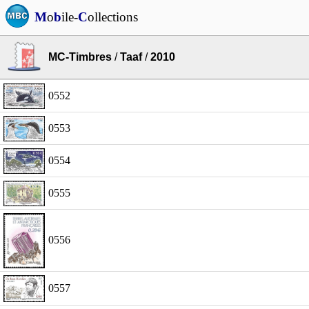
M
o
b
ile-
C
ollections
MC-Timbres
/
Taaf
/
2010
0552
0553
0554
0555
0556
0557