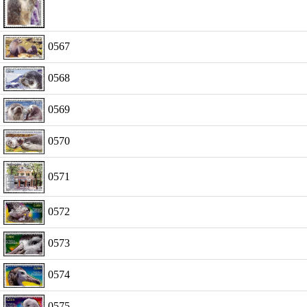
0567
0568
0569
0570
0571
0572
0573
0574
0575