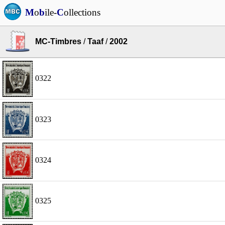
M
o
b
ile-
C
ollections
MC-Timbres
/
Taaf
/
2002
0322
0323
0324
0325