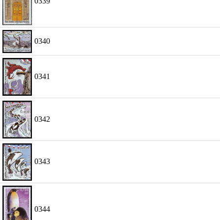
0339
0340
0341
0342
0343
0344