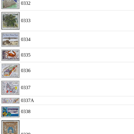
0332
0333
0334
0335
0336
0337
0337A
0338