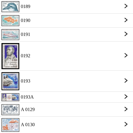
0189
0190
0191
0192
0193
0193A
A 0129
A 0130