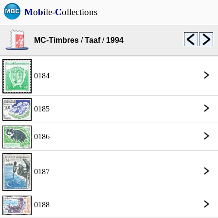
M
o
b
ile-
C
ollections
MC-Timbres
/
Taaf
/
1994
0184
0185
0186
0187
0188