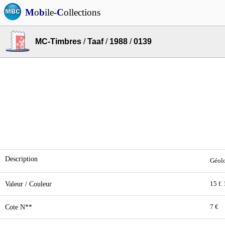
M
o
b
ile-
C
ollections
MC-Timbres
/
Taaf
/
1988
/
0139
Description
Géolo
Valeur / Couleur
15 f.
Cote N**
7 €