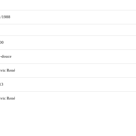
1/1988
00
e-douce
ivic René
13
ivic René