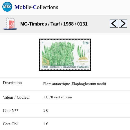
M
o
b
ile-
C
ollections
MC-Timbres
/
Taaf
/
1988
/
0131
Description
Flore antarctique. Elaphoglossum randii.
Valeur / Couleur
1 f. 70 vert et brun
Cote N**
1 €
Cote Obl.
1 €