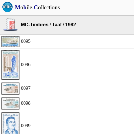
M
o
b
ile-
C
ollections
MC-Timbres
/
Taaf
/
1982
0095
0096
0097
0098
0099