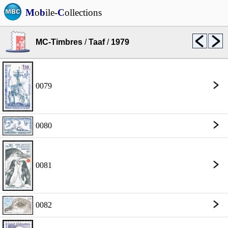
M
o
b
ile-
C
ollections
MC-Timbres
/
Taaf
/
1979
0079
0080
0081
0082