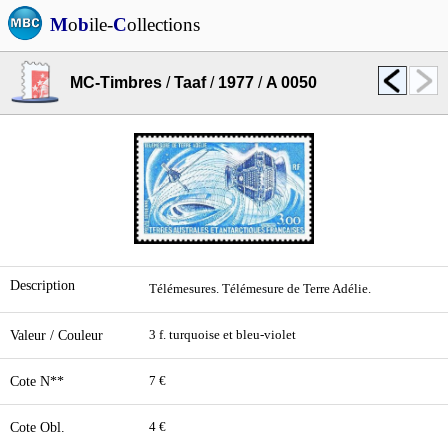
M
o
b
ile-
C
ollections
MC-Timbres
/
Taaf
/
1977
/
A 0050
Description
Télémesures. Télémesure de Terre Adélie.
Valeur / Couleur
3 f. turquoise et bleu-violet
Cote N**
7 €
Cote Obl.
4 €