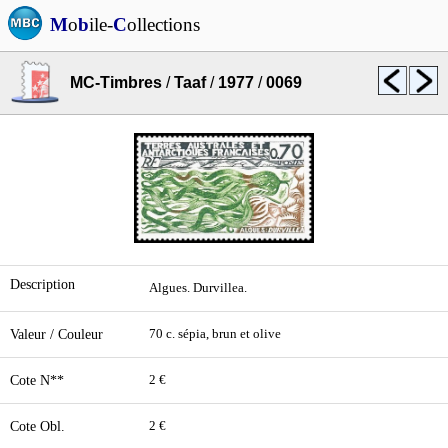
M
o
b
ile-
C
ollections
MC-Timbres
/
Taaf
/
1977
/
0069
Description
Algues. Durvillea.
Valeur / Couleur
70 c. sépia, brun et olive
Cote N**
2 €
Cote Obl.
2 €