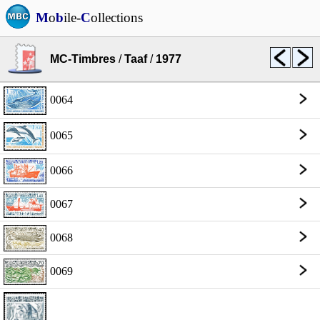
M
o
b
ile-
C
ollections
MC-Timbres
/
Taaf
/
1977
0064
0065
0066
0067
0068
0069