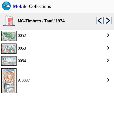
M
o
b
ile-
C
ollections
MC-Timbres
/
Taaf
/
1974
0052
0053
0054
A 0037