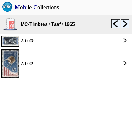
M
o
b
ile-
C
ollections
MC-Timbres
/
Taaf
/
1965
A 0008
A 0009