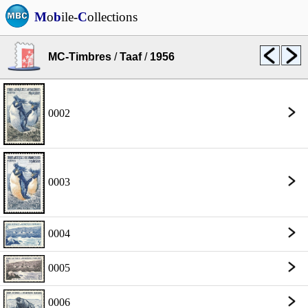
M
o
b
ile-
C
ollections
MC-Timbres
/
Taaf
/
1956
0002
0003
0004
0005
0006