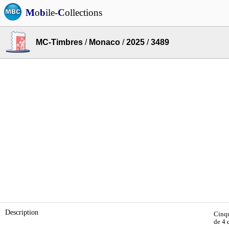
M
o
b
ile-
C
ollections
MC-Timbres
/
Monaco
/
2025
/
3489
Description
Cinqu
de 4 