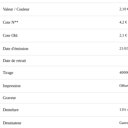
Valeur / Couleur
2,10 
Cote N**
4,2 €
Cote Obl.
2,1 €
Date d'émission
21/0
Date de retrait
Tirage
4000
Impression
Offse
Graveur
Dentelure
13½ 
Dessinateur
Garen