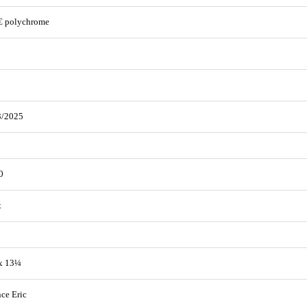
€ polychrome
3/2025
0
t
x 13¼
ce Eric