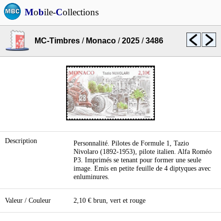
M
o
b
ile-
C
ollections
MC-Timbres
/
Monaco
/
2025
/
3486
Description
Personnalité. Pilotes de Formule 1, Tazio
Nivolaro (1892-1953), pilote italien. Alfa Roméo
P3. Imprimés se tenant pour former une seule
image. Emis en petite feuille de 4 diptyques avec
enluminures.
Valeur / Couleur
2,10 € brun, vert et rouge