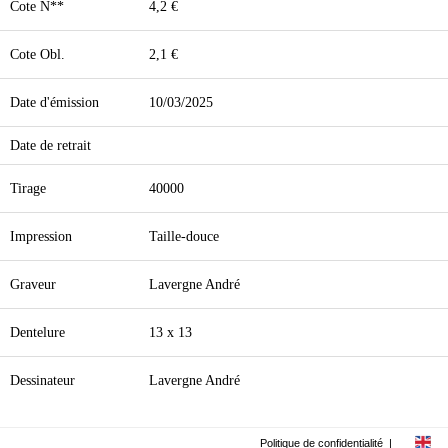
Cote N**
4,2 €
Cote Obl.
2,1 €
Date d'émission
10/03/2025
Date de retrait
Tirage
40000
Impression
Taille-douce
Graveur
Lavergne André
Dentelure
13 x 13
Dessinateur
Lavergne André
Politique de confidentialité
|