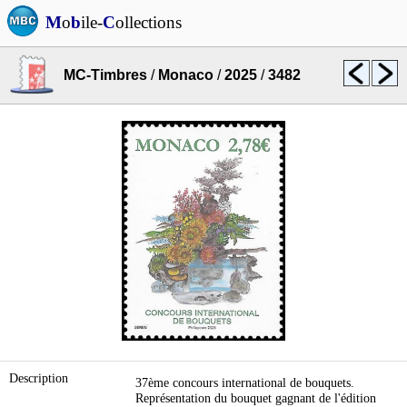
M
o
b
ile-
C
ollections
MC-Timbres
/
Monaco
/
2025
/
3482
Description
37ème concours international de bouquets.
Représentation du bouquet gagnant de l'édition