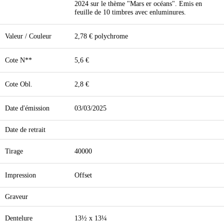
2024 sur le thème "Mars er océans". Emis en
feuille de 10 timbres avec enluminures.
Valeur / Couleur
2,78 € polychrome
Cote N**
5,6 €
Cote Obl.
2,8 €
Date d'émission
03/03/2025
Date de retrait
Tirage
40000
Impression
Offset
Graveur
Dentelure
13½ x 13¼