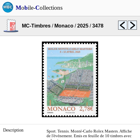
M
o
b
ile-
C
ollections
MC-Timbres
/
Monaco
/
2025
/
3478
Description
Sport. Tennis. Monté-Carlo Rolex Masters. Affiche
de l'événement. Emis en feuille de 10 timbres avec