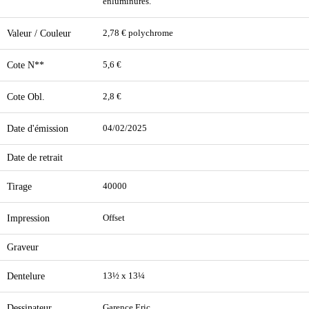
enluminures.
Valeur / Couleur
2,78 € polychrome
Cote N**
5,6 €
Cote Obl.
2,8 €
Date d'émission
04/02/2025
Date de retrait
Tirage
40000
Impression
Offset
Graveur
Dentelure
13½ x 13¼
Dessinateur
Garence Eric.