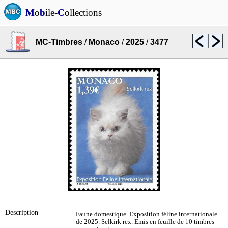
M
o
b
ile-
C
ollections
MC-Timbres
/
Monaco
/
2025
/
3477
Description
Faune domestique. Exposition féline internationale
de 2025. Selkirk rex. Emis en feuille de 10 timbres