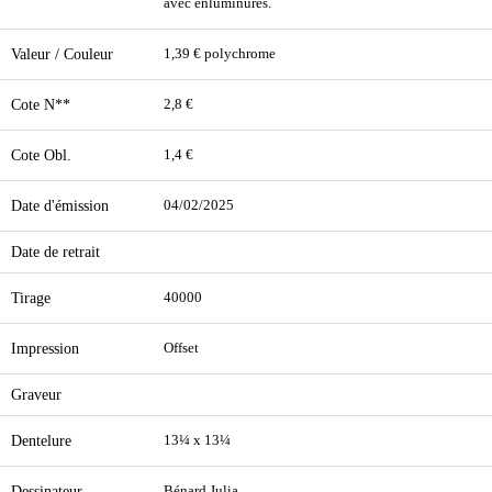
avec enluminures.
Valeur / Couleur
1,39 € polychrome
Cote N**
2,8 €
Cote Obl.
1,4 €
Date d'émission
04/02/2025
Date de retrait
Tirage
40000
Impression
Offset
Graveur
Dentelure
13¼ x 13¼
Dessinateur
Bénard Julia