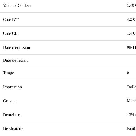
Valeur / Couleur
1,40 
Cote N**
4,2 €
Cote Obl.
1,4 €
Date d'émission
09/1
Date de retrait
Tirage
0
Impression
Taill
Graveur
Mörc
Dentelure
13¼ 
Dessinateur
Fanti