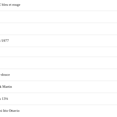
€ bleu et rouge
1/1977
e-douce
k Martin
x 13¼
ni Irio Ottavio