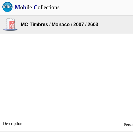
M
o
b
ile-
C
ollections
MC-Timbres
/
Monaco
/
2007
/
2603
Description
Perso