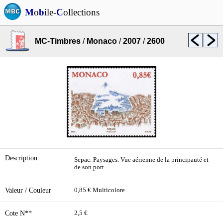
M
o
b
ile-
C
ollections
MC-Timbres
/
Monaco
/
2007
/
2600
Description
Sepac. Paysages. Vue aérienne de la principauté et
de son port.
Valeur / Couleur
0,85 € Multicolore
Cote N**
2,5 €