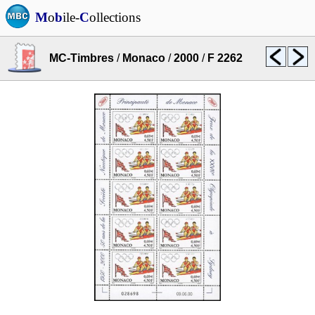
M
o
b
ile-
C
ollections
MC-Timbres
/
Monaco
/
2000
/
F 2262