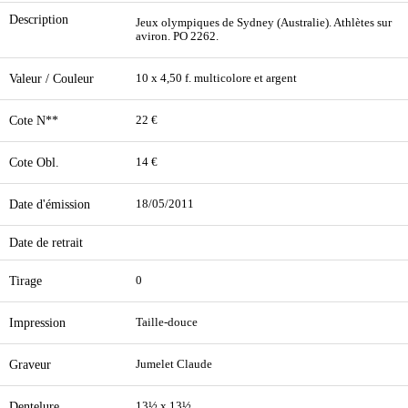
Description
Jeux olympiques de Sydney (Australie). Athlètes sur
aviron. PO 2262.
Valeur / Couleur
10 x 4,50 f. multicolore et argent
Cote N**
22 €
Cote Obl.
14 €
Date d'émission
18/05/2011
Date de retrait
Tirage
0
Impression
Taille-douce
Graveur
Jumelet Claude
Dentelure
13½ x 13½