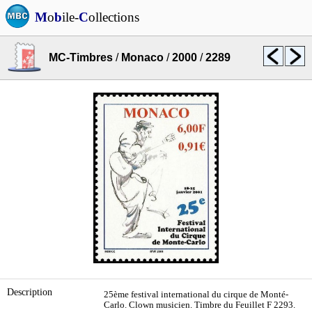
M
o
b
ile-
C
ollections
MC-Timbres
/
Monaco
/
2000
/
2289
Description
25ème festival international du cirque de Monté-
Carlo. Clown musicien. Timbre du Feuillet F 2293.