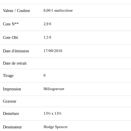
Valeur / Couleur
6,00 f. multicolore
Cote N**
2,9 €
Cote Obl.
1,5 €
Date d'émission
17/09/2010
Date de retrait
Tirage
0
Impression
Héliogravure
Graveur
Dentelure
13½ x 13½
Dessinateur
Hodge Spencer