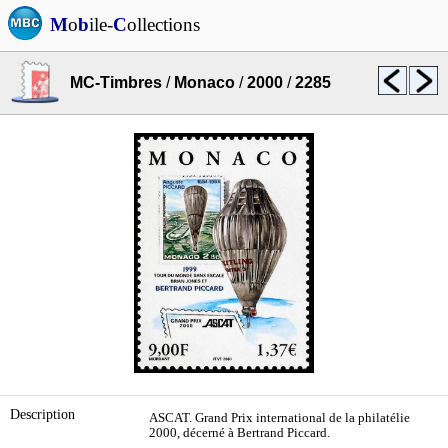
M
o
b
ile-
C
ollections
MC-Timbres
/
Monaco
/
2000
/
2285
Description
ASCAT. Grand Prix international de la philatélie
2000, décerné à Bertrand Piccard.