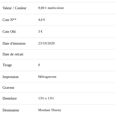
Valeur / Couleur
9,00 f. multicolore
Cote N**
4,6 €
Cote Obl.
3 €
Date d'émission
23/10/2020
Date de retrait
Tirage
0
Impression
Héliogravure
Graveur
Dentelure
13½ x 13½
Dessinateur
Mordant Thierry