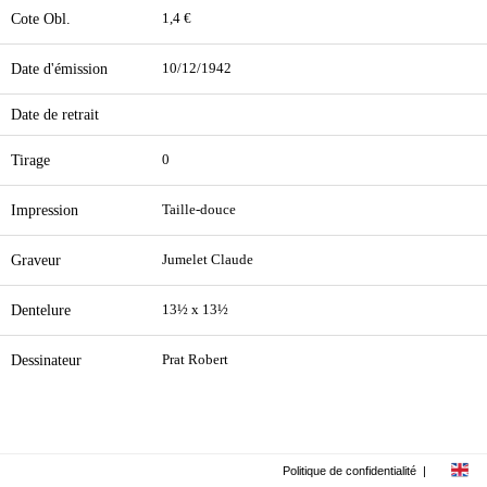
Cote Obl.
1,4 €
Date d'émission
10/12/1942
Date de retrait
Tirage
0
Impression
Taille-douce
Graveur
Jumelet Claude
Dentelure
13½ x 13½
Dessinateur
Prat Robert
Politique de confidentialité
|