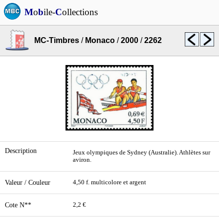
M
o
b
ile-
C
ollections
MC-Timbres
/
Monaco
/
2000
/
2262
Description
Jeux olympiques de Sydney (Australie). Athlètes sur
aviron.
Valeur / Couleur
4,50 f. multicolore et argent
Cote N**
2,2 €