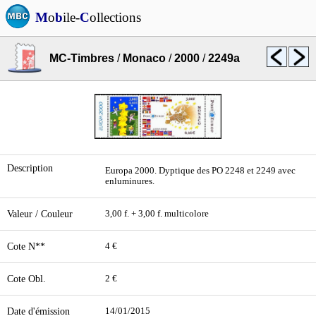
M
o
b
ile-
C
ollections
MC-Timbres
/
Monaco
/
2000
/
2249a
Description
Europa 2000. Dyptique des PO 2248 et 2249 avec
enluminures.
Valeur / Couleur
3,00 f. + 3,00 f. multicolore
Cote N**
4 €
Cote Obl.
2 €
Date d'émission
14/01/2015