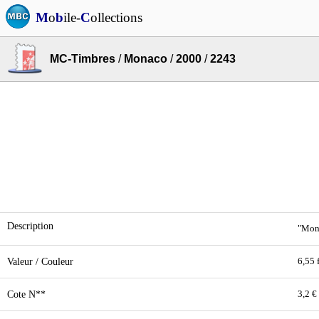
M
o
b
ile-
C
ollections
MC-Timbres
/
Monaco
/
2000
/
2243
Description
"Mona
Valeur / Couleur
6,55 
Cote N**
3,2 €