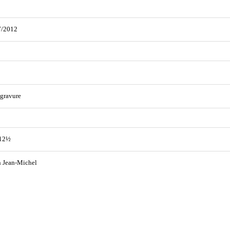
7/2012
gravure
 12½
 Jean-Michel