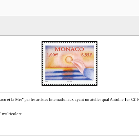
co et la Mer" par les artistes internationaux ayant un atelier quai Antoine 1er. Cf. 
f. multicolore