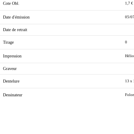
Cote Obl.
1,7 €
Date d'émission
05/0
Date de retrait
Tirage
0
Impression
Hélio
Graveur
Dentelure
13 x
Dessinateur
Folon