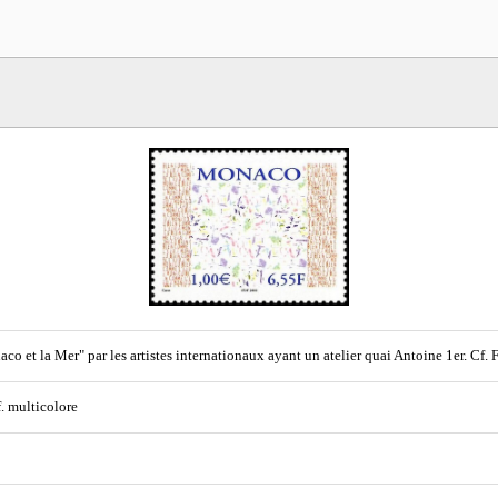
co et la Mer" par les artistes internationaux ayant un atelier quai Antoine 1er. Cf. 
f. multicolore