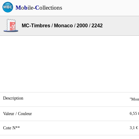
M
o
b
ile-
C
ollections
MC-Timbres
/
Monaco
/
2000
/
2242
Description
"Mona
Valeur / Couleur
6,55 
Cote N**
3,1 €