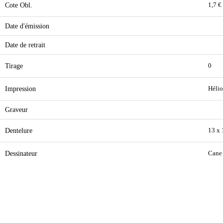
Cote Obl.
1,7 €
Date d'émission
Date de retrait
Tirage
0
Impression
Hélio
Graveur
Dentelure
13 x
Dessinateur
Cane