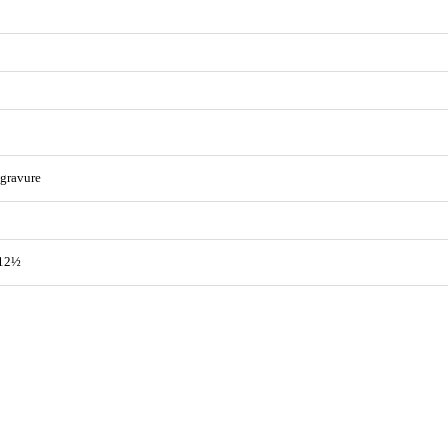
gravure
 12½