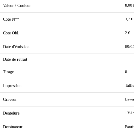
Valeur / Couleur
8,00 f
Cote N**
3,7 €
Cote Obl.
2 €
Date d'émission
09/0
Date de retrait
Tirage
0
Impression
Taill
Graveur
Lave
Dentelure
13½ 
Dessinateur
Fanti