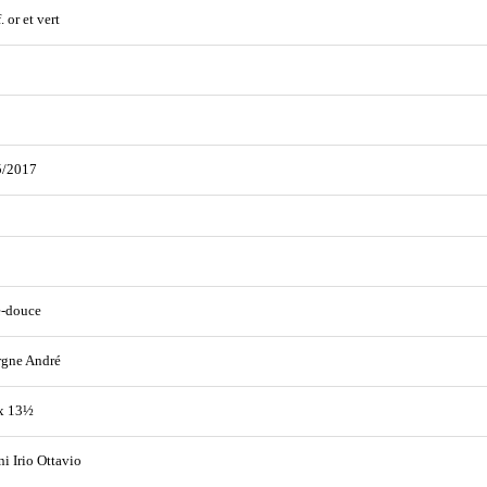
. or et vert
5/2017
e-douce
rgne André
x 13½
ni Irio Ottavio