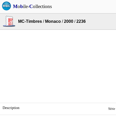
M
o
b
ile-
C
ollections
MC-Timbres
/
Monaco
/
2000
/
2236
Description
Série