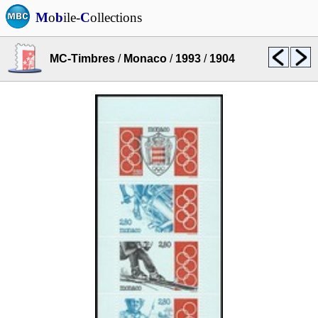
M
o
b
ile-
C
ollections
MC-Timbres
/
Monaco
/
1993
/
1904