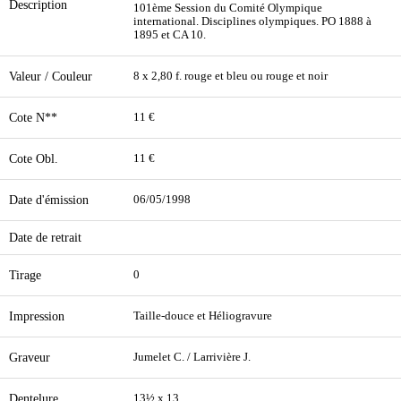
Description
101ème Session du Comité Olympique
international. Disciplines olympiques. PO 1888 à
1895 et CA 10.
Valeur / Couleur
8 x 2,80 f. rouge et bleu ou rouge et noir
Cote N**
11 €
Cote Obl.
11 €
Date d'émission
06/05/1998
Date de retrait
Tirage
0
Impression
Taille-douce et Héliogravure
Graveur
Jumelet C. / Larrivière J.
Dentelure
13½ x 13