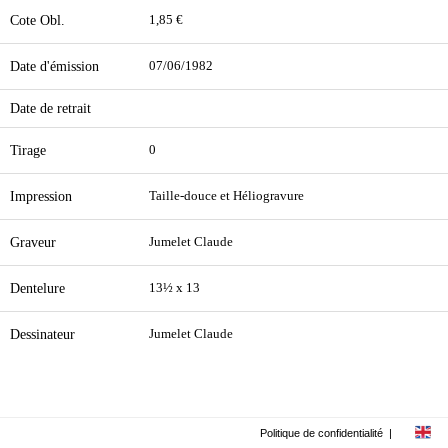
Cote Obl.
1,85 €
Date d'émission
07/06/1982
Date de retrait
Tirage
0
Impression
Taille-douce et Héliogravure
Graveur
Jumelet Claude
Dentelure
13½ x 13
Dessinateur
Jumelet Claude
Politique de confidentialité
|