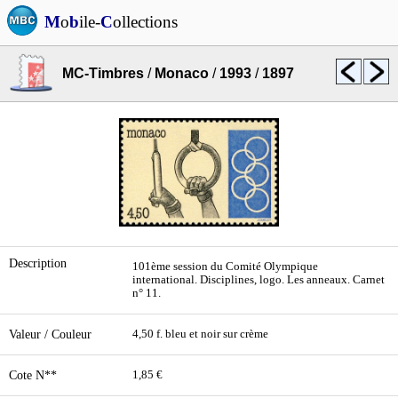
M
o
b
ile-
C
ollections
MC-Timbres
/
Monaco
/
1993
/
1897
Description
101ème session du Comité Olympique
international. Disciplines, logo. Les anneaux. Carnet
n° 11.
Valeur / Couleur
4,50 f. bleu et noir sur crème
Cote N**
1,85 €