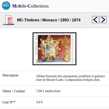
M
o
b
ile-
C
ollections
MC-Timbres
/
Monaco
/
1993
/
1874
Description
10ème biennale des antiquaires, joailliers et galeries
d'art de Monté-Carlo. Composition d'objets d'art.
Valeur / Couleur
7,00 f. multicolore
Cote N**
3,4 €