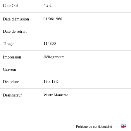
Cote Obl.
4,2 €
Date d'émission
01/06/1960
Date de retrait
Tirage
114800
Impression
Héliogravure
Graveur
Dentelure
13 x 13½
Dessinateur
Wurtz Maurizio
Politique de confidentialité
|