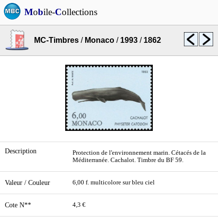
M
o
b
ile-
C
ollections
MC-Timbres
/
Monaco
/
1993
/
1862
Description
Protection de l'environnement marin. Cétacés de la
Méditerranée. Cachalot. Timbre du BF 59.
Valeur / Couleur
6,00 f. multicolore sur bleu ciel
Cote N**
4,3 €