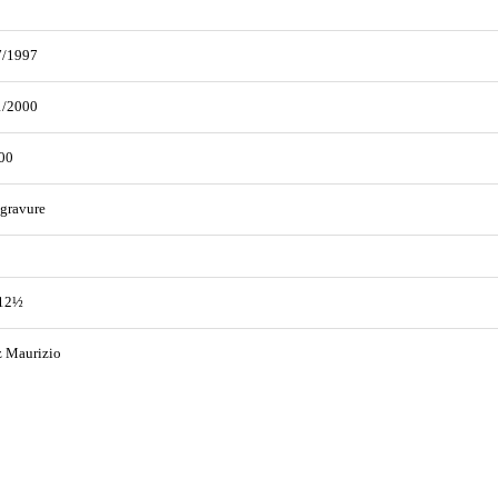
7/1997
1/2000
00
gravure
 12½
z Maurizio