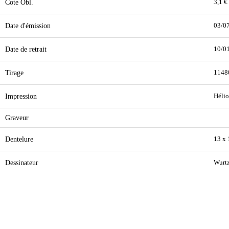
Cote Obl.
3,1 €
Date d'émission
03/0
Date de retrait
10/0
Tirage
1148
Impression
Hélio
Graveur
Dentelure
13 x
Dessinateur
Wurt