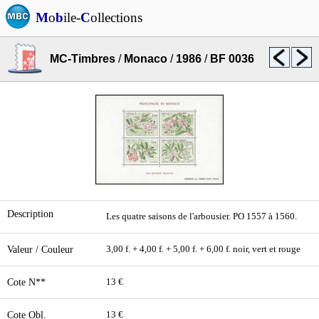
M
o
b
ile-
C
ollections
MC-Timbres
/
Monaco
/
1986
/
BF 0036
Description
Les quatre saisons de l'arbousier. PO 1557 à 1560.
Valeur / Couleur
3,00 f. + 4,00 f. + 5,00 f. + 6,00 f. noir, vert et rouge
Cote N**
13 €
Cote Obl.
13 €