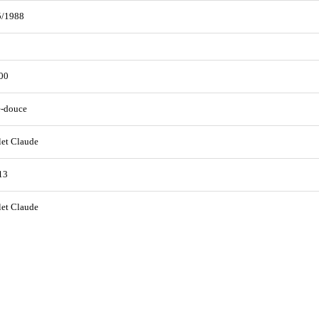
5/1988
00
e-douce
et Claude
13
et Claude