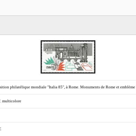
ition philatélique mondiale "Italia 85", à Rome. Monuments de Rome et emblème d
f. multicolore
€