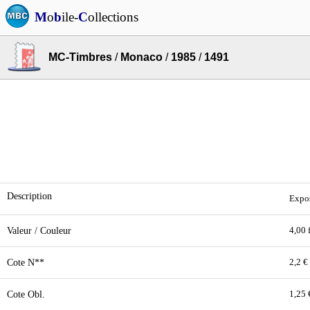
M
o
b
ile-
C
ollections
MC-Timbres
/
Monaco
/
1985
/
1491
Description
Expos
Valeur / Couleur
4,00 
Cote N**
2,2 €
Cote Obl.
1,25 