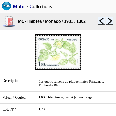
M
o
b
ile-
C
ollections
MC-Timbres
/
Monaco
/
1981
/
1302
Description
Les quatre saisons du plaqueminier. Printemps.
Timbre du BF 20.
Valeur / Couleur
1,00 f. bleu foncé, vert et jaune-orange
Cote N**
1,2 €