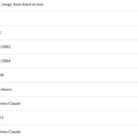
f. rouge, brun foncé et noir
€
2/2002
2/2004
00
e-douce
éotto Claude
13
éotto Claude