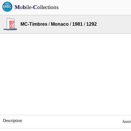
M
o
b
ile-
C
ollections
MC-Timbres
/
Monaco
/
1981
/
1292
Description
Anniv