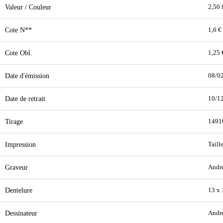
Valeur / Couleur
2,50 
Cote N**
1,6 €
Cote Obl.
1,25 
Date d'émission
08/0
Date de retrait
10/1
Tirage
1491
Impression
Taill
Graveur
Andr
Dentelure
13 x 
Dessinateur
Andr