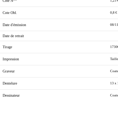
Cote N**
1,25 
Cote Obl.
0,8 €
Date d'émission
08/1
Date de retrait
Tirage
1730
Impression
Taill
Graveur
Coat
Dentelure
13 x 
Dessinateur
Coat