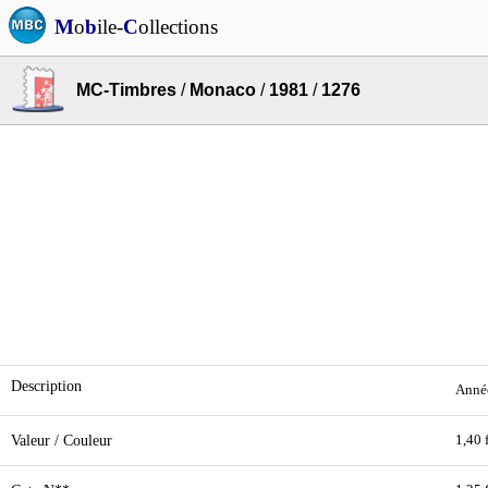
M
o
b
ile-
C
ollections
MC-Timbres
/
Monaco
/
1981
/
1276
Description
Année
Valeur / Couleur
1,40 f