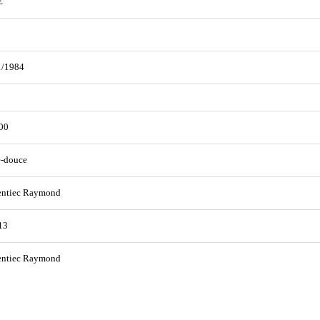
€
1/1984
00
e-douce
entiec Raymond
13
entiec Raymond