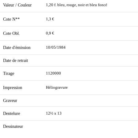
Valeur / Couleur
1,20 f. bleu, rouge, noir et bleu foncé
Cote N**
1,3 €
Cote Obl.
0,9 €
Date d'émission
10/05/1984
Date de retrait
Tirage
1120000
Impression
Héliogravure
Graveur
Dentelure
12½ x 13
Dessinateur