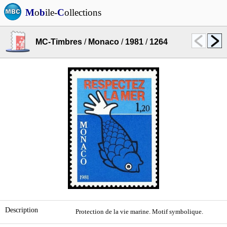
M
o
b
ile-
C
ollections
MC-Timbres
/
Monaco
/
1981
/
1264
Description
Protection de la vie marine. Motif symbolique.