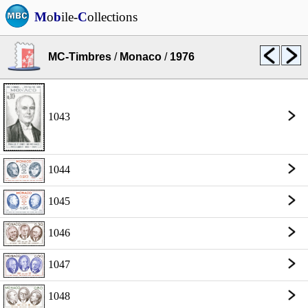
M
o
b
ile-
C
ollections
MC-Timbres
/
Monaco
/
1976
1043
1044
1045
1046
1047
1048