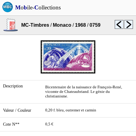
M
o
b
ile-
C
ollections
MC-Timbres
/
Monaco
/
1968
/
0759
Description
Bicentenaire de la naissance de François-René,
vicomte de Chateaubriand. Le génie du
christianisme.
Valeur / Couleur
0,20 f. bleu, outremer et carmin
Cote N**
0,5 €