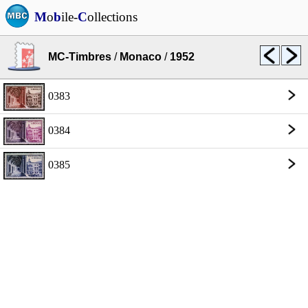
M
o
b
ile-
C
ollections
MC-Timbres
/
Monaco
/
1952
0383
0384
0385