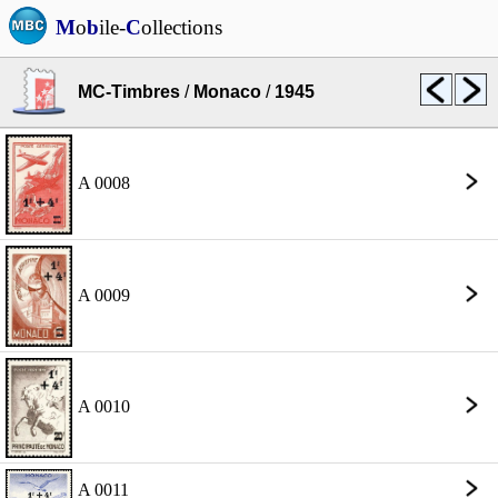
M
o
b
ile-
C
ollections
MC-Timbres
/
Monaco
/
1945
A 0008
A 0009
A 0010
A 0011