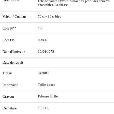
Description
Fête de Sainte-Dévote. Surtaxe au profit des oeuvres
charitables. La châsse.
Valeur / Couleur
70 c. + 80 c. bleu
Cote N**
1 €
Cote Obl.
0,35 €
Date d'émission
30/04/1973
Date de retrait
Tirage
346000
Impression
Taille-douce
Graveur
Feltesse Emile
Dentelure
13 x 13