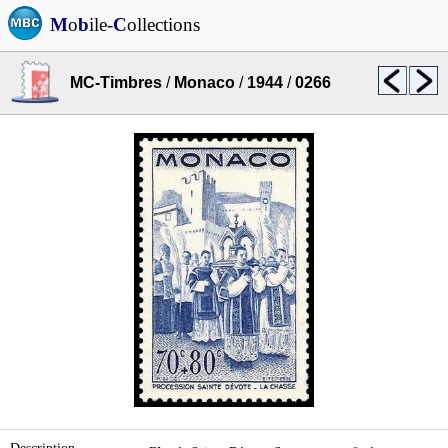
M
o
b
ile-
C
ollections
MC-Timbres
/
Monaco
/
1944
/
0266