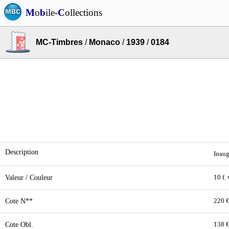
M
o
b
ile-
C
ollections
MC-Timbres
/
Monaco
/
1939
/
0184
Description
Inaug
Valeur / Couleur
10 f. 
Cote N**
220 
Cote Obl.
138 