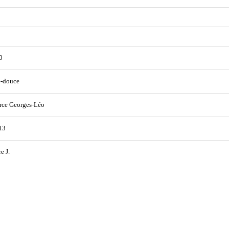
0
e-douce
rce Georges-Léo
13
e J.