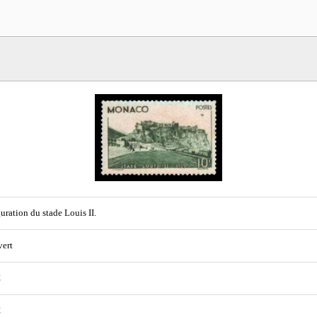
uration du stade Louis II.
vert
€
€