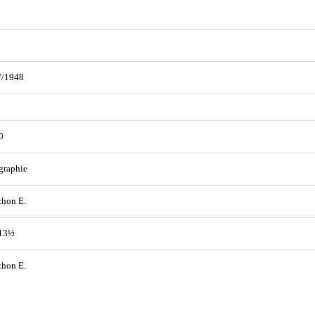
7/1948
0
graphie
hon E.
 13½
hon E.