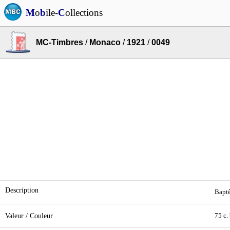
M
o
b
ile-
C
ollections
MC-Timbres
/
Monaco
/
1921
/
0049
Description
Baptê
Valeur / Couleur
75 c.