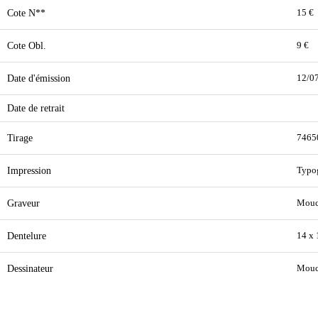
Cote N**
15 €
Cote Obl.
9 €
Date d'émission
12/0
Date de retrait
Tirage
7465
Impression
Typo
Graveur
Mouc
Dentelure
14 x
Dessinateur
Mouc