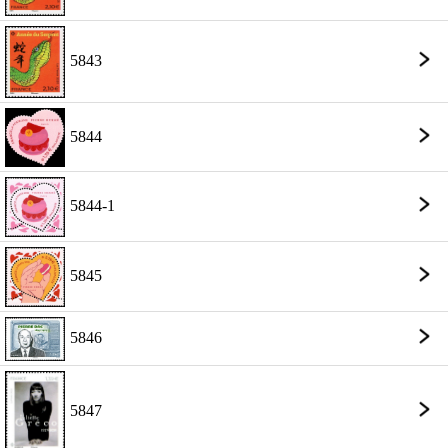
5843
5844
5844-1
5845
5846
5847