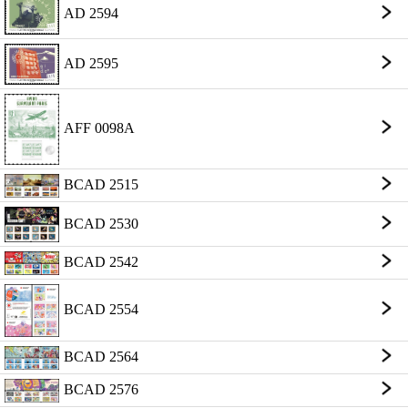
AD 2594
AD 2595
AFF 0098A
BCAD 2515
BCAD 2530
BCAD 2542
BCAD 2554
BCAD 2564
BCAD 2576