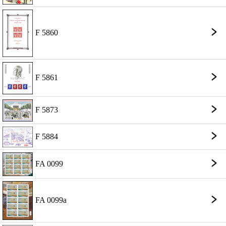
F 5860
F 5861
F 5873
F 5884
FA 0099
FA 0099a