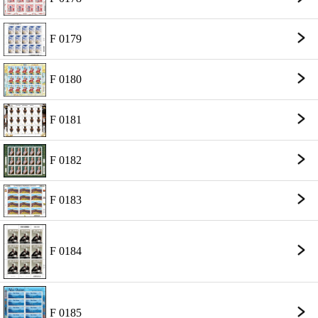
F 0179
F 0180
F 0181
F 0182
F 0183
F 0184
F 0185