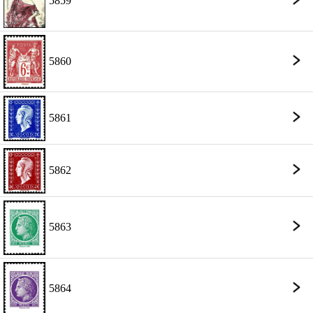
5859
5860
5861
5862
5863
5864