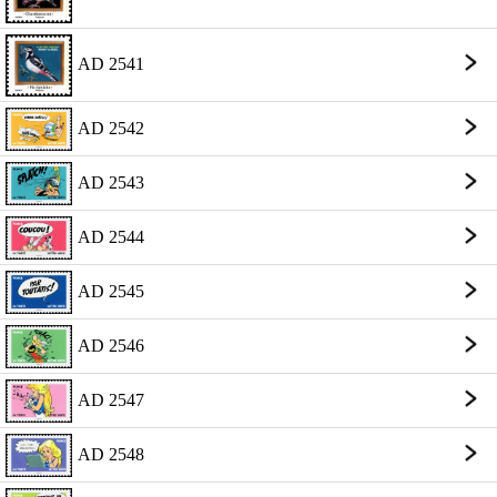
AD 2541
AD 2542
AD 2543
AD 2544
AD 2545
AD 2546
AD 2547
AD 2548