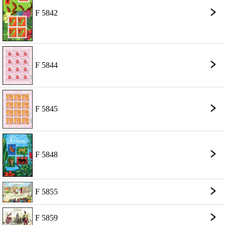
F 5842
F 5844
F 5845
F 5848
F 5855
F 5859