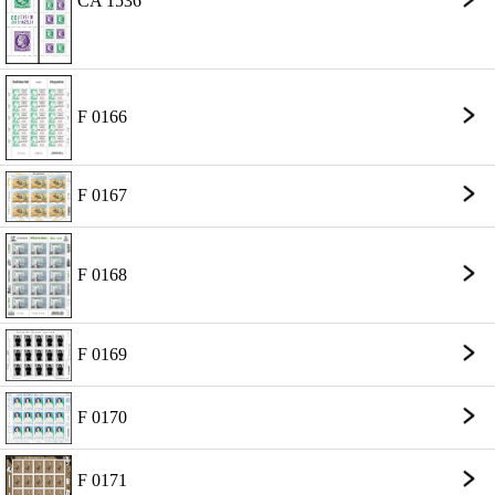
CA 1536
F 0166
F 0167
F 0168
F 0169
F 0170
F 0171