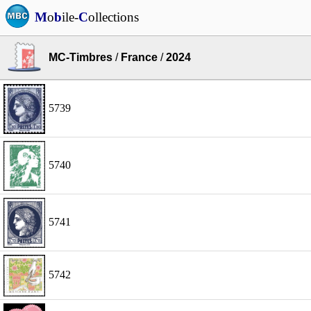
M
o
b
ile-
C
ollections
MC-Timbres
/
France
/
2024
5739
5740
5741
5742