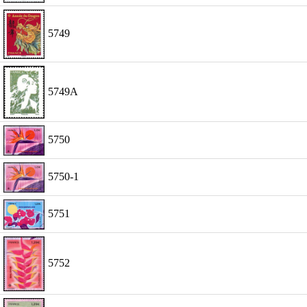
5749
5749A
5750
5750-1
5751
5752