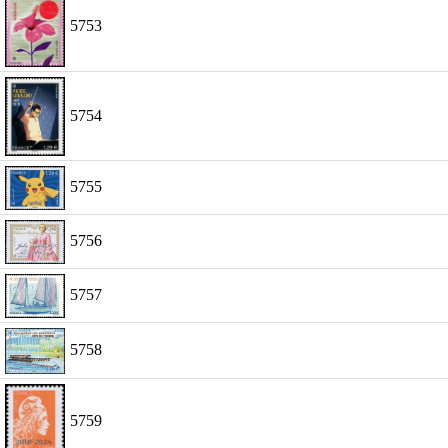
5753
5754
5755
5756
5757
5758
5759