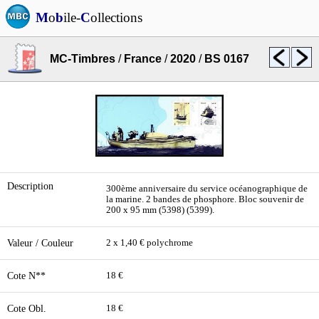
M
o
b
ile-
C
ollections
MC-Timbres
/
France
/
2020
/
BS 0167
Description
300ème anniversaire du service océanographique de
la marine. 2 bandes de phosphore. Bloc souvenir de
200 x 95 mm (5398) (5399).
Valeur / Couleur
2 x 1,40 € polychrome
Cote N**
18 €
Cote Obl.
18 €