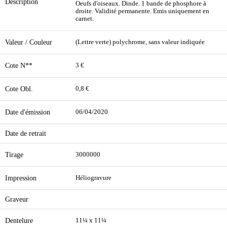
Description
Oeufs d'oiseaux. Dinde. 1 bande de phosphore à
droite. Validité permanente. Emis uniquement en
carnet.
Valeur / Couleur
(Lettre verte) polychrome, sans valeur indiquée
Cote N**
3 €
Cote Obl.
0,8 €
Date d'émission
06/04/2020
Date de retrait
Tirage
3000000
Impression
Héliogravure
Graveur
Dentelure
11¼ x 11¼