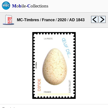
M
o
b
ile-
C
ollections
MC-Timbres
/
France
/
2020
/
AD 1843